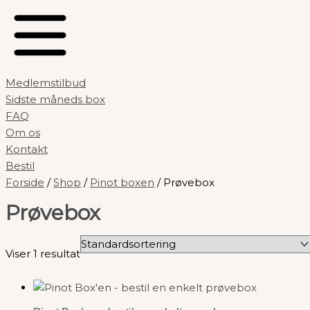
Medlemstilbud
Sidste måneds box
FAQ
Om os
Kontakt
Bestil
Forside
/
Shop
/
Pinot boxen
/ Prøvebox
Prøvebox
Viser 1 resultat