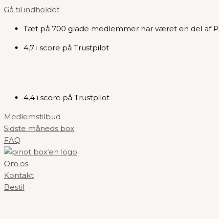
Gå til indholdet
Tæt på 700 glade medlemmer har været en del af P
4,7 i score på Trustpilot
4,4 i score på Trustpilot
Medlemstilbud
Sidste måneds box
FAQ
Om os
Kontakt
Bestil