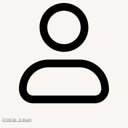
0.00
kr.
0
Kurv