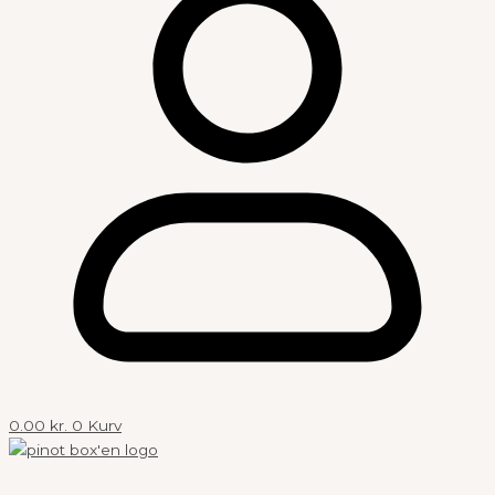
0.00
kr.
0
Kurv